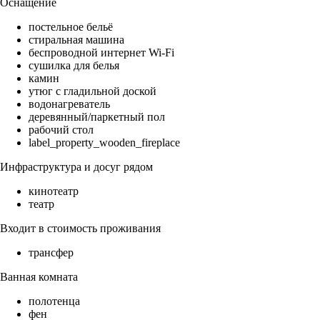
Оснащение
постельное бельё
стиральная машина
беспроводной интернет Wi-Fi
сушилка для белья
камин
утюг с гладильной доской
водонагреватель
деревянный/паркетный пол
рабочий стол
label_property_wooden_fireplace
Инфраструктура и досуг рядом
кинотеатр
театр
Входит в стоимость проживания
трансфер
Ванная комната
полотенца
фен