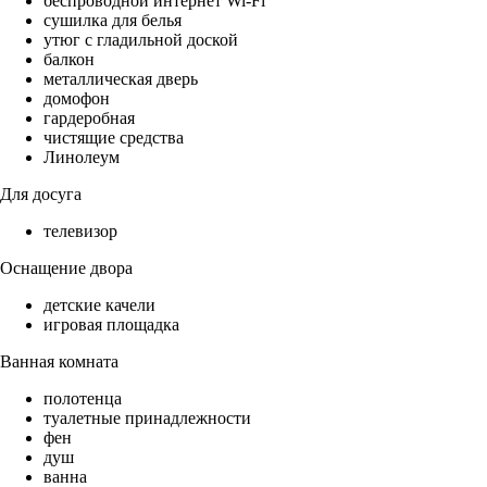
беспроводной интернет Wi-Fi
сушилка для белья
утюг с гладильной доской
балкон
металлическая дверь
домофон
гардеробная
чистящие средства
Линолеум
Для досуга
телевизор
Оснащение двора
детские качели
игровая площадка
Ванная комната
полотенца
туалетные принадлежности
фен
душ
ванна