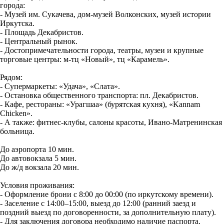
города:
- Музей им. Сукачева, дом-музей Волконских, музей истории
Иркутска.
- Площадь Декабристов.
- Центральный рынок.
- Достопримечательности города, театры, музеи и крупные
торговые центры: м-тц «Новый», тц «Карамель».
Рядом:
- Супермаркеты: «Удача», «Слата».
- Остановка общественного транспорта: пл. Декабристов.
- Кафе, рестораны: «Урагшаа» (бурятская кухня), «Kannam
Chicken».
- А также: фитнес-клубы, салоны красоты, Ивано-Матренинская
больница.
До аэропорта 10 мин.
До автовокзала 5 мин.
До ж/д вокзала 20 мин.
Условия проживания:
- Оформление брони с 8:00 до 00:00 (по иркутскому времени).
- Заселение с 14:00–15:00, выезд до 12:00 (ранний заезд и
поздний выезд по договоренности, за дополнительную плату).
- Для заключения договора необходимо наличие паспорта.