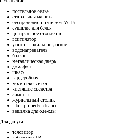
Оснащение
постельное бельё
стиральная машина
беспроводной интернет Wi-Fi
сушилка для белья
центральное отопление
вентилятор
утюг с гладильной доской
водонагреватель
балкон
металлическая дверь
домофон
шкаф
гардеробная
москитная сетка
чистящие средства
ламинат
журнальный столик
label_property_cleaner
вешалка для одежды
Для досуга
телевизор
кабельное ТВ