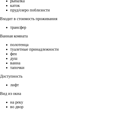
рыбалка
каток
пруд/озеро поблизости
Входит в стоимость проживания
трансфер
Ванная комната
полотенца
туалетные принадлежности
фен
душ
ванна
тапочки
Доступность
лифт
Вид из окна
на реку
во двор