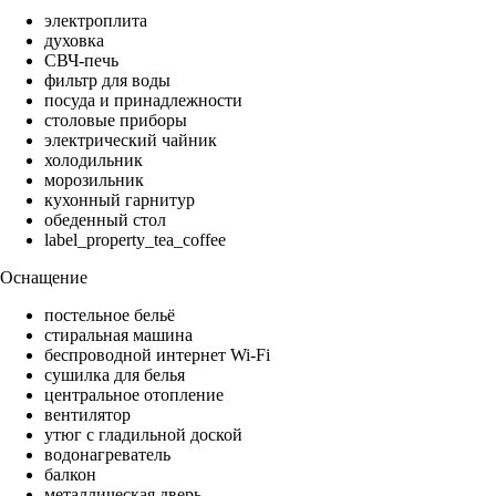
электроплита
духовка
СВЧ-печь
фильтр для воды
посуда и принадлежности
столовые приборы
электрический чайник
холодильник
морозильник
кухонный гарнитур
обеденный стол
label_property_tea_coffee
Оснащение
постельное бельё
стиральная машина
беспроводной интернет Wi-Fi
сушилка для белья
центральное отопление
вентилятор
утюг с гладильной доской
водонагреватель
балкон
металлическая дверь