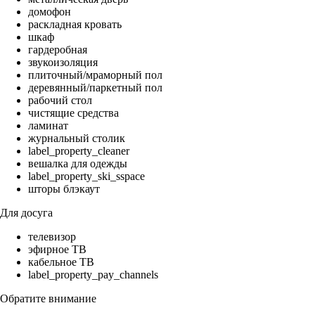
домофон
раскладная кровать
шкаф
гардеробная
звукоизоляция
плиточный/мраморный пол
деревянный/паркетный пол
рабочий стол
чистящие средства
ламинат
журнальный столик
label_property_cleaner
вешалка для одежды
label_property_ski_sspace
шторы блэкаут
Для досуга
телевизор
эфирное ТВ
кабельное ТВ
label_property_pay_channels
Обратите внимание