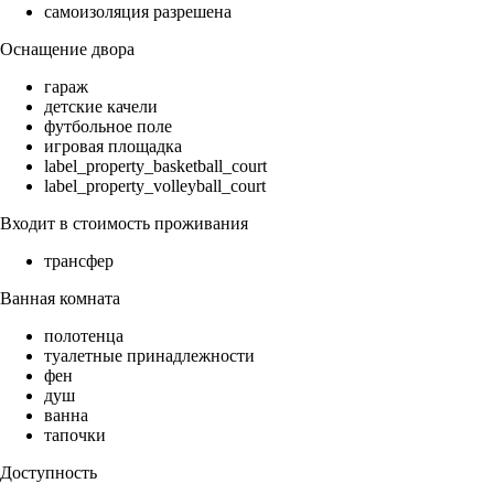
самоизоляция разрешена
Оснащение двора
гараж
детские качели
футбольное поле
игровая площадка
label_property_basketball_court
label_property_volleyball_court
Входит в стоимость проживания
трансфер
Ванная комната
полотенца
туалетные принадлежности
фен
душ
ванна
тапочки
Доступность