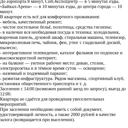
До аэропорта 8 минут, СибЭкспоЦентр — в 5 минутах езды,
«Байкал-Арена» — в 10 минутах езды, до центра города — 10
минут.
В квартире есть всё для комфортного проживания:
- мебель, качественный ремонт;
- чистое постельное бельё, полотенца, средства гигиены;
- в наличии вся необходимая посуда и техника: холодильник,
варочная панель, духовой шкаф, стиральная машина, телевизор,
микроволновая печь, чайник, фен, утюг с гладильной доской,
пылесос;
- интерактивное телевидение, каталог фильмов по подписке и
высокоскоростной интернет;
- на балконе — уютное рабочее место: диван, столик,
электророзетка и в тёмное время суток — освещение;
- наземный и подземный паркинг;
- развитая инфраструктура. Рядом магазины, спортивный клуб,
остановки общественного транспорта и т. д.
Заселение с 14:00 (возможен ранний заезд по запросу), выезд до
12:00.
Квартира не сдаётся для проведения увеселительных
мероприятий.
При заселении необходимо иметь с собой документ,
удостоверяющий личность, а также 2000 рублей в качестве
залога (возвращается при выселении).