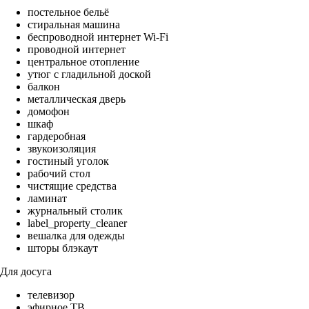
постельное бельё
стиральная машина
беспроводной интернет Wi-Fi
проводной интернет
центральное отопление
утюг с гладильной доской
балкон
металлическая дверь
домофон
шкаф
гардеробная
звукоизоляция
гостиный уголок
рабочий стол
чистящие средства
ламинат
журнальный столик
label_property_cleaner
вешалка для одежды
шторы блэкаут
Для досуга
телевизор
эфирное ТВ