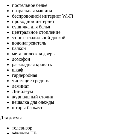
постельное бельё
стиральная машина
беспроводной интернет Wi-Fi
проводной интернет
сушилка для белья
центральное отопление
утюг с гладильной доской
водонагреватель
балкон
металлическая дверь
домофон
раскладная кровать
шкаф
гардеробная
чистящие средства
ламинат
Линолеум
журнальный столик
вешалка для одежды
шторы блэкаут
Для досуга
телевизор
эфирное ТВ