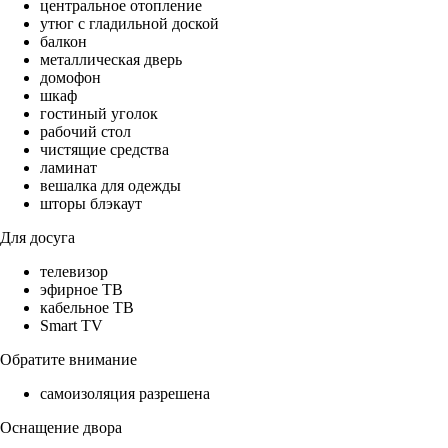
центральное отопление
утюг с гладильной доской
балкон
металлическая дверь
домофон
шкаф
гостиный уголок
рабочий стол
чистящие средства
ламинат
вешалка для одежды
шторы блэкаут
Для досуга
телевизор
эфирное ТВ
кабельное ТВ
Smart TV
Обратите внимание
самоизоляция разрешена
Оснащение двора