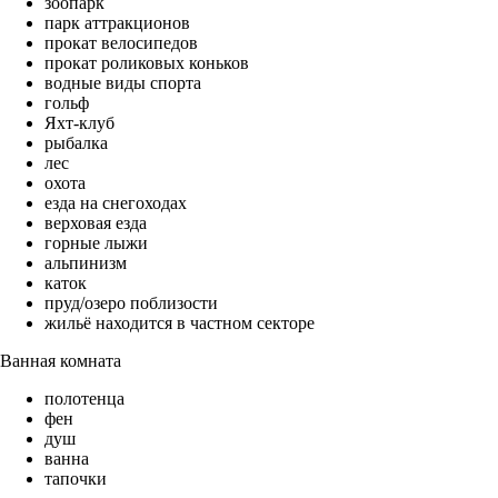
зоопарк
парк аттракционов
прокат велосипедов
прокат роликовых коньков
водные виды спорта
гольф
Яхт-клуб
рыбалка
лес
охота
езда на снегоходах
верховая езда
горные лыжи
альпинизм
каток
пруд/озеро поблизости
жильё находится в частном секторе
Ванная комната
полотенца
фен
душ
ванна
тапочки