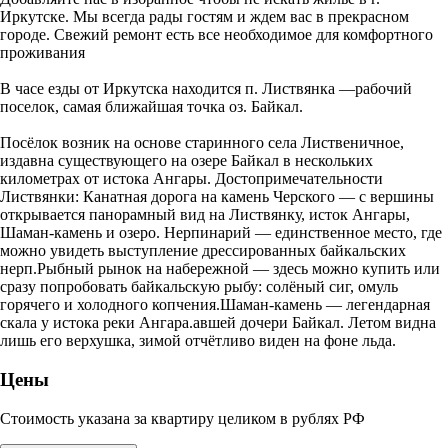
Иркутске. Мы всегда рады гостям и ждем вас в прекрасном
городе. Свежий ремонт есть все необходимое для комфортного
проживания
В часе езды от Иркутска находится п. Листвянка —рабочий
поселок, самая ближайшая точка оз. Байкал.
Посёлок возник на основе старинного села Лиственичное,
издавна существующего на озере Байкал в нескольких
километрах от истока Ангары. Достопримечательности
Листвянки: Канатная дорога на камень Черского — с вершины
открывается панорамный вид на Листвянку, исток Ангары,
Шаман-камень и озеро. Нерпинарий — единственное место, где
можно увидеть выступление дрессированных байкальских
нерп.Рыбный рынок на набережной — здесь можно купить или
сразу попробовать байкальскую рыбу: солёный сиг, омуль
горячего и холодного копчения.Шаман-камень — легендарная
скала у истока реки Ангара.авшей дочери Байкал. Летом видна
лишь его верхушка, зимой отчётливо виден на фоне льда.
Цены
Стоимость указана за квартиру целиком в рублях РФ