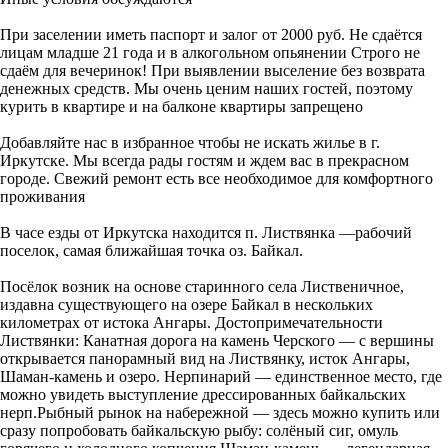
При заселении иметь паспорт и залог от 2000 руб. Не сдаётся
лицам младше 21 года и в алкогольном опьянении Строго не
сдаём для вечеринок! При выявлении выселение без возврата
денежных средств. Мы очень ценим наших гостей, поэтому
курить в квартире и на балконе квартиры запрещено
Добавляйте нас в избранное чтобы не искать жилье в г.
Иркутске. Мы всегда рады гостям и ждем вас в прекрасном
городе. Свежий ремонт есть все необходимое для комфортного
проживания
В часе езды от Иркутска находится п. Листвянка —рабочий
поселок, самая ближайшая точка оз. Байкал.
Посёлок возник на основе старинного села Лиственичное,
издавна существующего на озере Байкал в нескольких
километрах от истока Ангары. Достопримечательности
Листвянки: Канатная дорога на камень Черского — с вершины
открывается панорамный вид на Листвянку, исток Ангары,
Шаман-камень и озеро. Нерпинарий — единственное место, где
можно увидеть выступление дрессированных байкальских
нерп.Рыбный рынок на набережной — здесь можно купить или
сразу попробовать байкальскую рыбу: солёный сиг, омуль