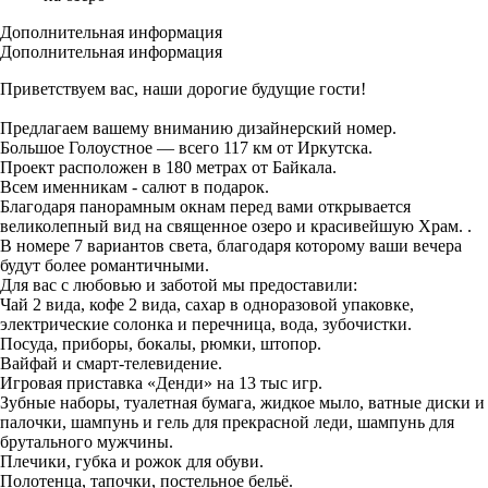
Дополнительная информация
Дополнительная информация
Приветствуем вас, наши дорогие будущие гости!
Предлагаем вашему вниманию дизайнерский номер.
Большое Голоустное — всего 117 км от Иркутска.
Проект расположен в 180 метрах от Байкала.
Всем именникам - салют в подарок.
Благодаря панорамным окнам перед вами открывается
великолепный вид на священное озеро и красивейшую Храм. .
В номере 7 вариантов света, благодаря которому ваши вечера
будут более романтичными.
Для вас с любовью и заботой мы предоставили:
Чай 2 вида, кофе 2 вида, сахар в одноразовой упаковке,
электрические солонка и перечница, вода, зубочистки.
Посуда, приборы, бокалы, рюмки, штопор.
Вайфай и смарт-телевидение.
Игровая приставка «Денди» на 13 тыс игр.
Зубные наборы, туалетная бумага, жидкое мыло, ватные диски и
палочки, шампунь и гель для прекрасной леди, шампунь для
брутального мужчины.
Плечики, губка и рожок для обуви.
Полотенца, тапочки, постельное бельё.