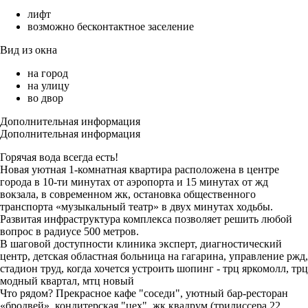
лифт
возможно бесконтактное заселение
Вид из окна
на город
на улицу
во двор
Дополнительная информация
Дополнительная информация
Горячая вода всегда есть!
Новая уютная 1-комнатная квартира расположена в центре
города в 10-ти минутах от аэропорта и 15 минутах от жд
вокзала, в современном жк, остановка общественного
транспорта «музыкальный театр» в двух минутах ходьбы.
Развитая инфраструктура комплекса позволяет решить любой
вопрос в радиусе 500 метров.
В шаговой доступности клиника эксперт, диагностический
центр, детская областная больница на гагарина, управление ржд,
стадион труд, когда хочется устроить шопинг - трц яркомолл, трц
модный квартал, мтц новый
Что рядом? Прекрасное кафе "соседи", уютный бар-ресторан
«бродвей», кондитерская "цех", жк квадрум (трилиссера 22,