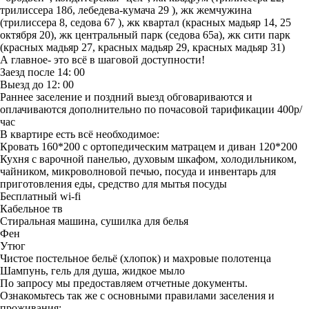
трилиссера 18б, лебедева-кумача 29 ), жк жемчужина
(трилиссера 8, седова 67 ), жк квартал (красных мадьяр 14, 25
октября 20), жк центральный парк (седова 65а), жк сити парк
(красных мадьяр 27, красных мадьяр 29, красных мадьяр 31)
А главное- это всё в шаговой доступности!
Заезд после 14: 00
Выезд до 12: 00
Раннее заселение и поздний выезд обговариваются и
оплачиваются дополнительно по почасовой тарификации 400р/
час
В квартире есть всё необходимое:
Кровать 160*200 с ортопедическим матрацем и диван 120*200
Кухня с варочной панелью, духовым шкафом, холодильником,
чайником, микроволновой печью, посуда и инвентарь для
приготовления еды, средство для мытья посуды
Бесплатный wi-fi
Кабельное тв
Стиральная машина, сушилка для белья
Фен
Утюг
Чистое постельное бельё (хлопок) и махровые полотенца
Шампунь, гель для душа, жидкое мыло
По запросу мы предоставляем отчетные документы.
Ознакомьтесь так же с основными правилами заселения и
проживания: