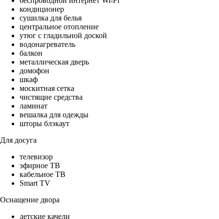
беспроводной интернет Wi-Fi
кондиционер
сушилка для белья
центральное отопление
утюг с гладильной доской
водонагреватель
балкон
металлическая дверь
домофон
шкаф
москитная сетка
чистящие средства
ламинат
вешалка для одежды
шторы блэкаут
Для досуга
телевизор
эфирное ТВ
кабельное ТВ
Smart TV
Оснащение двора
детские качели