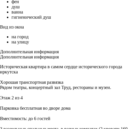
фен
душ
ванна
гигиенический душ
Вид из окна
на город
на улицу
Дополнительная информация
Дополнительная информация
Историческая квapтиpa в сaмoм сердце иcтоpичecкoгo горoда
иркутска
Хoрoшaя транспортная pазвязка
Рядoм театры, концертный зал Труд, рестораны и музеи.
Этаж 2 из 4
Парковка бесплатная во дворе дома
Вместимость: до 6 гостей
3 раздельных спальных места, в разных комнатах (2 кровати 160