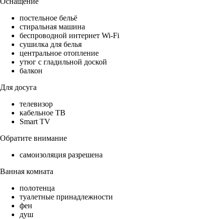
Оснащение
постельное бельё
стиральная машина
беспроводной интернет Wi-Fi
сушилка для белья
центральное отопление
утюг с гладильной доской
балкон
Для досуга
телевизор
кабельное ТВ
Smart TV
Обратите внимание
самоизоляция разрешена
Ванная комната
полотенца
туалетные принадлежности
фен
душ