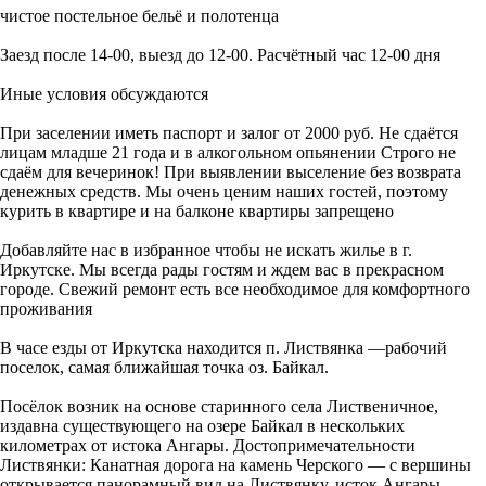
чистое постельное бельё и полотенца
Заезд после 14-00, выезд до 12-00. Расчётный час 12-00 дня
Иные условия обсуждаются
При заселении иметь паспорт и залог от 2000 руб. Не сдаётся
лицам младше 21 года и в алкогольном опьянении Строго не
сдаём для вечеринок! При выявлении выселение без возврата
денежных средств. Мы очень ценим наших гостей, поэтому
курить в квартире и на балконе квартиры запрещено
Добавляйте нас в избранное чтобы не искать жилье в г.
Иркутске. Мы всегда рады гостям и ждем вас в прекрасном
городе. Свежий ремонт есть все необходимое для комфортного
проживания
В часе езды от Иркутска находится п. Листвянка —рабочий
поселок, самая ближайшая точка оз. Байкал.
Посёлок возник на основе старинного села Лиственичное,
издавна существующего на озере Байкал в нескольких
километрах от истока Ангары. Достопримечательности
Листвянки: Канатная дорога на камень Черского — с вершины
открывается панорамный вид на Листвянку, исток Ангары,