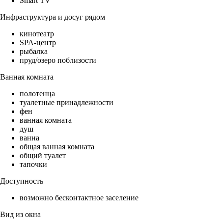
Smart TV
Инфраструктура и досуг рядом
кинотеатр
SPA-центр
рыбалка
пруд/озеро поблизости
Ванная комната
полотенца
туалетные принадлежности
фен
ванная комната
душ
ванна
общая ванная комната
общий туалет
тапочки
Доступность
возможно бесконтактное заселение
Вид из окна