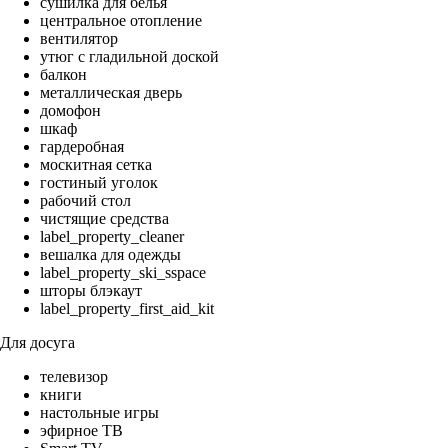
сушилка для белья
центральное отопление
вентилятор
утюг с гладильной доской
балкон
металлическая дверь
домофон
шкаф
гардеробная
москитная сетка
гостиный уголок
рабочий стол
чистящие средства
label_property_cleaner
вешалка для одежды
label_property_ski_sspace
шторы блэкаут
label_property_first_aid_kit
Для досуга
телевизор
книги
настольные игры
эфирное ТВ