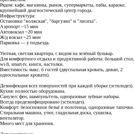
Рядом: кафе, магазины, рынок, супермаркеты, пабы, караоке,
крупнейший диагностический центр города.
Инфраструктура:
Остановки "волжская", "баргузин" и "лисиха".
Аэропорт ~15 мин
Автовокзал ~20 мин
Ж/д вокзал ~25 мин
Парковка — у подъезда.
Уютная, светлая квартира, с видом на зелёный бульвар.
Для комфортного отдыха и продуктивной работы: большой стол,
wi-fi, smart-tv, книги, настолки.
Вместимость: макс. 6 гостей (двуспальная кровать, диван, 2
односпальные кровати).
Дезинфекция всех поверхностей при каждой уборке (эстилодез).
Кухня: полностью оборудована.
Санузел: фен, шампунь/гель, одноразовые зубные наборы.
Всегда продезинфицировано (эстилодез).
Комфорт: белоснежное бельё и полотенца, одноразовые тапочки.
Стиральная машина, утюг, гладильная доска, сушилка,
вентилятор.
Много мест для хранения.