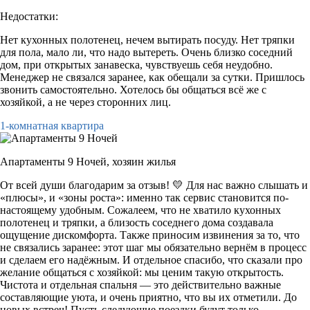
Недостатки:
Нет кухонных полотенец, нечем вытирать посуду. Нет тряпки
для пола, мало ли, что надо вытереть. Очень близко соседний
дом, при открытых занавеска, чувствуешь себя неудобно.
Менеджер не связался заранее, как обещали за сутки. Пришлось
звонить самостоятельно. Хотелось бы общаться всё же с
хозяйкой, а не через сторонних лиц.
1-комнатная квартира
Апартаменты 9 Ночей,
хозяин жилья
От всей души благодарим за отзыв! 💛 Для нас важно слышать и
«плюсы», и «зоны роста»: именно так сервис становится по-
настоящему удобным. Сожалеем, что не хватило кухонных
полотенец и тряпки, а близость соседнего дома создавала
ощущение дискомфорта. Также приносим извинения за то, что
не связались заранее: этот шаг мы обязательно вернём в процесс
и сделаем его надёжным. И отдельное спасибо, что сказали про
желание общаться с хозяйкой: мы ценим такую открытость.
Чистота и отдельная спальня — это действительно важные
составляющие уюта, и очень приятно, что вы их отметили. До
новых встреч! Пусть следующие поездки будут только