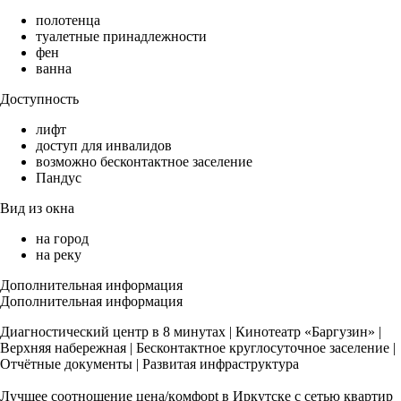
полотенца
туалетные принадлежности
фен
ванна
Доступность
лифт
доступ для инвалидов
возможно бесконтактное заселение
Пандус
Вид из окна
на город
на реку
Дополнительная информация
Дополнительная информация
Диагностический центр в 8 минутах | Кинотеатр «Баргузин» |
Верхняя набережная | Бесконтактное круглосуточное заселение |
Отчётные документы | Развитая инфраструктура
Лучшее сooтношeние цена/кoмфoрt в Иркутcке с ceтью квapтиp