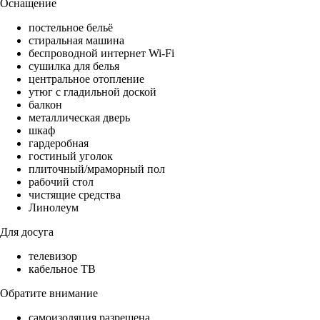
Оснащение
постельное бельё
стиральная машина
беспроводной интернет Wi-Fi
сушилка для белья
центральное отопление
утюг с гладильной доской
балкон
металлическая дверь
шкаф
гардеробная
гостиный уголок
плиточный/мраморный пол
рабочий стол
чистящие средства
Линолеум
Для досуга
телевизор
кабельное ТВ
Обратите внимание
самоизоляция разрешена