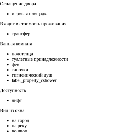
Оснащение двора
игровая площадка
Входит в стоимость проживания
трансфер
Ванная комната
полотенца
туалетные принадлежности
фен
тапочки
гигиенический душ
label_property_cshower
Доступность
лифт
Вид из окна
на город
на реку
во двор