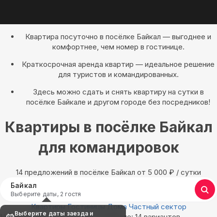
Квартира посуточно в посёлке Байкал — выгоднее и
комфортнее, чем номер в гостинице.
Краткосрочная аренда квартир — идеальное решение
для туристов и командированных.
Здесь можно сдать и снять квартиру на сутки в
посёлке Байкале и другом городе без посредников!
Квартиры в посёлке Байкал
для командировок
14 предложений в посёлке Байкал oт 5 000
₽
/ сутки
Байкал
Выберите даты, 2 гостя
Квартиры
Гостиницы
Дома
Частный сектор
Выберите даты заезда и
Найдём, где остановиться в Байкале: 14 вариантов