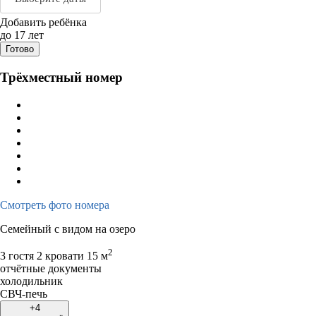
Добавить ребёнка
Август 2026
Сентяб
до 17 лет
Готово
пн
вт
ср
чт
пт
сб
вс
пн
вт
ср
ч
Трёхместный номер
1
2
1
2
3
3
4
5
6
7
8
9
7
8
9
1
10
11
12
13
14
15
16
14
15
16
1
17
18
19
20
21
22
23
21
22
23
2
24
25
26
27
28
29
30
28
29
30
Смотреть фото номера
31
Семейный с видом на озеро
2
3 гостя
2 кровати
15 м
отчётные документы
холодильник
СВЧ-печь
+4