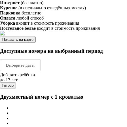
Интернет
(бесплатно)
Курение
(в специально отведённых местах)
Парковка
бесплатно
Оплата
любой способ
Уборка
входит в стоимость проживания
Постельное бельё
входит в стоимость проживания
Показать на карте
Доступные номера на выбранный период
Выберите даты
Добавить ребёнка
Август 2026
Сентяб
до 17 лет
Готово
пн
вт
ср
чт
пт
сб
вс
пн
вт
ср
ч
Двухместный номер с 1 кроватью
1
2
1
2
3
3
4
5
6
7
8
9
7
8
9
1
10
11
12
13
14
15
16
14
15
16
1