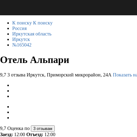
К поиску
К поиску
Россия
Иркутская область
Иркутск
№165042
Отель Альпари
9,7
3 отзыва
Иркутск, Приморский микрорайон, 24А
Показать н
9,7
Оценка по
3 отзывам
Заезд:
12:00
Отъезд:
12:00