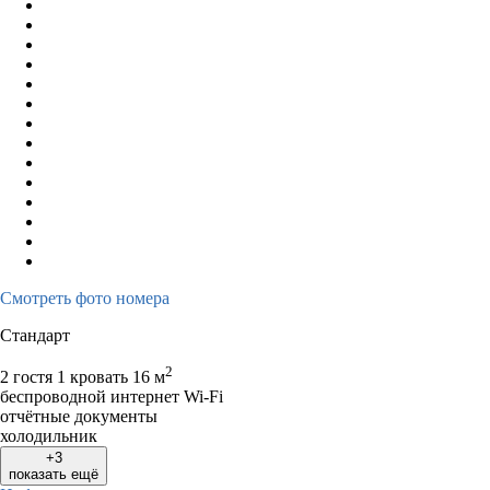
17
18
19
20
21
22
23
21
22
23
2
24
25
26
27
28
29
30
28
29
30
31
Смотреть фото номера
Стандарт
2
2 гостя
1 кровать
16 м
беспроводной интернет Wi-Fi
отчётные документы
холодильник
+3
показать ещё