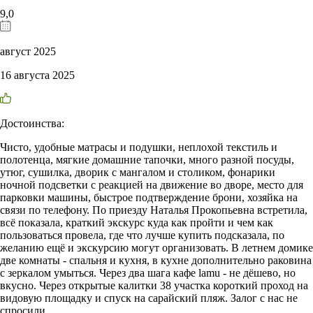
9,0
август 2025
16 августа 2025
Достоинства:
Чисто, удобные матрасы и подушки, неплохой текстиль и
полотенца, мягкие домашние тапочки, много разной посуды,
утюг, сушилка, дворик с мангалом и столиком, фонарики
ночной подсветки с реакцией на движение во дворе, место для
парковки машины, быстрое подтверждение брони, хозяйка на
связи по телефону. По приезду Наталья Прокопьевна встретила,
всё показала, краткий экскурс куда как пройти и чем как
пользоваться провела, где что лучше купить подсказала, по
желанию ещё и экскурсию могут организовать. В летнем домике
две комнаты - спальня и кухня, в кухне дополнительно раковина
с зеркалом умыться. Через два шага кафе lamu - не дёшево, но
вкусно. Через открытые калитки 38 участка короткий проход на
видовую площадку и спуск на сарайский пляж. Залог с нас не
спросили.