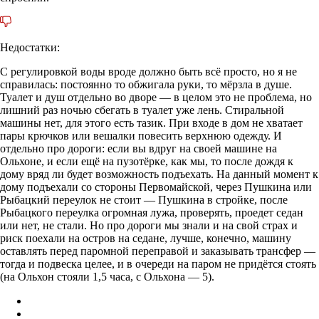
Недостатки:
С регулировкой воды вроде должно быть всё просто, но я не
справилась: постоянно то обжигала руки, то мёрзла в душе.
Туалет и душ отдельно во дворе — в целом это не проблема, но
лишний раз ночью сбегать в туалет уже лень. Стиральной
машины нет, для этого есть тазик. При входе в дом не хватает
пары крючков или вешалки повесить верхнюю одежду. И
отдельно про дороги: если вы вдруг на своей машине на
Ольхоне, и если ещё на пузотёрке, как мы, то после дождя к
дому вряд ли будет возможность подъехать. На данный момент к
дому подъехали со стороны Первомайской, через Пушкина или
Рыбацкий переулок не стоит — Пушкина в стройке, после
Рыбацкого переулка огромная лужа, проверять, проедет седан
или нет, не стали. Но про дороги мы знали и на свой страх и
риск поехали на остров на седане, лучше, конечно, машину
оставлять перед паромной переправой и заказывать трансфер —
тогда и подвеска целее, и в очереди на паром не придётся стоять
(на Ольхон стояли 1,5 часа, с Ольхона — 5).