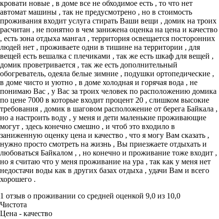
кровати новые , в доме все не обходимое есть , то что нет
автомат машины , так не предусмотрено , но в стоимость
проживания входит услуга стирать Ваши вещи , домик на троих
расчитан , не понятно в чем занижена оценка на цена и качество
, есть зона отдыха мангал , территория освещается посторонних
людей нет , проживаете одни в тишине на территории , для
вещей есть вешалка с плечиками , так же есть шкаф для вещей ,
домик проветривается , так же есть дополнительный
обогреватель, одеяла белые зимние , подушки ортопедические ,
в доме чисто и уютно , в доме холодная и горячая вода , не
понимаю Вас , у Вас за троих человек по расположению домика
по цене 7000 в которые входит процент 20 , слишком высокие
требования , домик в шаговом расположение от берега Байкала ,
но а настроить воду , у меня и дети маленькие проживающие
могут , здесь конечно смешно , и чтоб это входило в
заниженную оценку цена и качество , что я могу Вам сказать ,
нужно просто смотреть на жизнь , Вы приезжаете отдыхать и
любоваться Байкалом , , но конечно и проживание тоже входит ,
но я считаю что у меня проживание на ура , так как у меня нет
недостачи воды как в других базах отдыха , удачи Вам и всего
хорошего .
1 отзыв
о проживании со средней оценкой
9,0
из
10,0
Чистота
Цена - качество