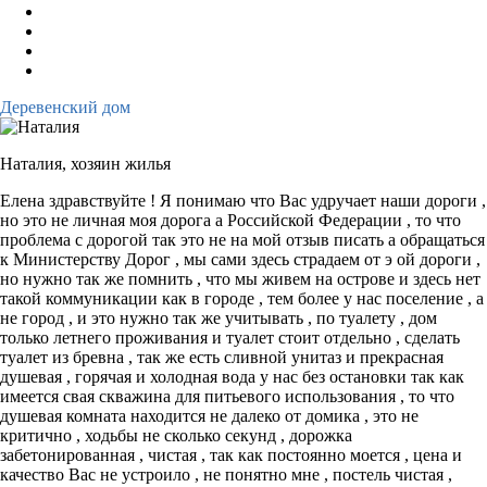
Деревенский дом
Наталия,
хозяин жилья
Елена здравствуйте ! Я понимаю что Вас удручает наши дороги ,
но это не личная моя дорога а Российской Федерации , то что
проблема с дорогой так это не на мой отзыв писать а обращаться
к Министерству Дорог , мы сами здесь страдаем от э ой дороги ,
но нужно так же помнить , что мы живем на острове и здесь нет
такой коммуникации как в городе , тем более у нас поселение , а
не город , и это нужно так же учитывать , по туалету , дом
только летнего проживания и туалет стоит отдельно , сделать
туалет из бревна , так же есть сливной унитаз и прекрасная
душевая , горячая и холодная вода у нас без остановки так как
имеется свая скважина для питьевого использования , то что
душевая комната находится не далеко от домика , это не
критично , ходьбы не сколько секунд , дорожка
забетонированная , чистая , так как постоянно моется , цена и
качество Вас не устроило , не понятно мне , постель чистая ,