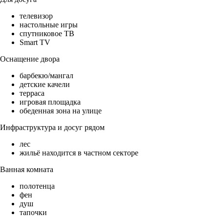
телевизор
настольные игры
спутниковое ТВ
Smart TV
Оснащение двора
барбекю/мангал
детские качели
терраса
игровая площадка
обеденная зона на улице
Инфраструктура и досуг рядом
лес
жильё находится в частном секторе
Ванная комната
полотенца
фен
душ
тапочки