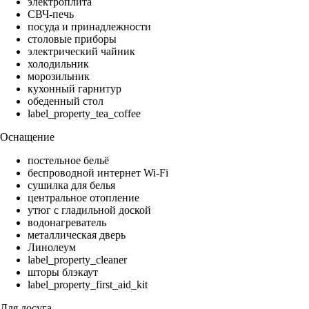
электроплита
СВЧ-печь
посуда и принадлежности
столовые приборы
электрический чайник
холодильник
морозильник
кухонный гарнитур
обеденный стол
label_property_tea_coffee
Оснащение
постельное бельё
беспроводной интернет Wi-Fi
сушилка для белья
центральное отопление
утюг с гладильной доской
водонагреватель
металлическая дверь
Линолеум
label_property_cleaner
шторы блэкаут
label_property_first_aid_kit
Для досуга