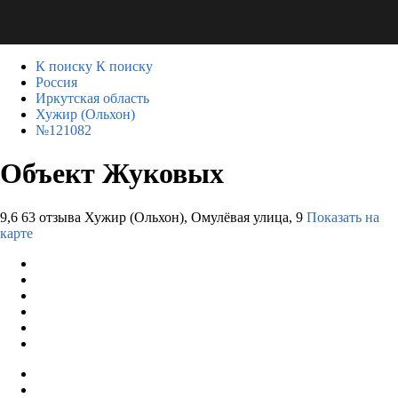
К поиску
К поиску
Россия
Иркутская область
Хужир (Ольхон)
№121082
Объект Жуковых
9,6
63 отзыва
Хужир (Ольхон), Омулёвая улица, 9
Показать на
карте