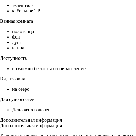
телевизор
кабельное ТВ
Ванная комната
полотенца
фен
душ
ванна
Доступность
возможно бесконтактное заселение
Вид из окна
на озеро
Для супергостей
Депозит отключен
Дополнительная информация
Дополнительная информация
Хорошая и теплая квартира, с прекрасным и завораживающим вид