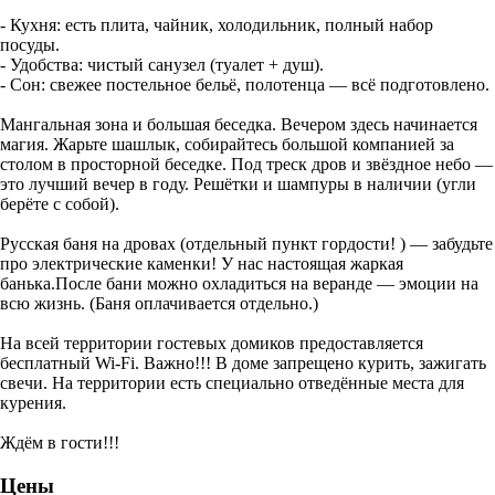
- Кухня: есть плита, чайник, холодильник, полный набор
посуды.
- Удобства: чистый санузел (туалет + душ).
- Сон: свежее постельное бельё, полотенца — всё подготовлено.
Мангальная зона и большая беседка. Вечером здесь начинается
магия. Жарьте шашлык, собирайтесь большой компанией за
столом в просторной беседке. Под треск дров и звёздное небо —
это лучший вечер в году. Решётки и шампуры в наличии (угли
берёте с собой).
Русская баня на дровах (отдельный пункт гордости! ) — забудьте
про электрические каменки! У нас настоящая жаркая
банька.После бани можно охладиться на веранде — эмоции на
всю жизнь. (Баня оплачивается отдельно.)
На всей территории гостевых домиков предоставляется
бесплатный Wi-Fi. Важно!!! В доме запрещено курить, зажигать
свечи. На территории есть специально отведённые места для
курения.
Ждём в гости!!!
Цены