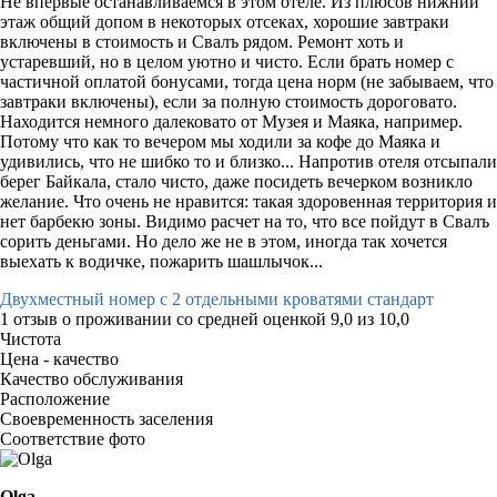
Не впервые останавливаемся в этом отеле. Из плюсов нижний
этаж общий допом в некоторых отсеках, хорошие завтраки
включены в стоимость и Свалъ рядом. Ремонт хоть и
устаревший, но в целом уютно и чисто. Если брать номер с
частичной оплатой бонусами, тогда цена норм (не забываем, что
завтраки включены), если за полную стоимость дороговато.
Находится немного далековато от Музея и Маяка, например.
Потому что как то вечером мы ходили за кофе до Маяка и
удивились, что не шибко то и близко... Напротив отеля отсыпали
берег Байкала, стало чисто, даже посидеть вечерком возникло
желание. Что очень не нравится: такая здоровенная территория и
нет барбекю зоны. Видимо расчет на то, что все пойдут в Свалъ
сорить деньгами. Но дело же не в этом, иногда так хочется
выехать к водичке, пожарить шашлычок...
Двухместный номер с 2 отдельными кроватями стандарт
1 отзыв
о проживании со средней оценкой
9,0
из
10,0
Чистота
Цена - качество
Качество обслуживания
Расположение
Своевременность заселения
Соответствие фото
Olga