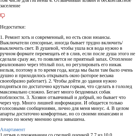
том числе для гигиены 4. Отзывчивый хозяин и бесконтактное
заселение
Недостатки:
1. Ремонт хоть и современный, но есть свои нюансы.
Выключатели сенсорные, иногда бывает трудно включить/
выключить свет. В душевой, чтобы ушла вся вода нужно в
ручном формате перемещать её в слив, если после душа этого не
сделали сразу же, то появляется не приятный запах. Отопление
реализовано через тёплый пол, но регулировать его никак
нельзя, поэтому в то время года, когда мы были там было очень
душно и приходилось открывать окно (которое весьма
своеобразно работает). 2. Чтобы дойти до здания нужно
подняться по достаточно крутым горкам, что сделать в гололед
максимально сложно. Бегает много бездомных собак
поблизости. 3. Хозяин отзывчивый и добрый, но бывает что
через чур. Много лишней информации. И общается только
голосовыми сообщениями, лично для меня минус. 4. В целом
апарты достаточно комфортные, но со своими нюансами и
лично по моему мнению цена завышена.
Апартамент
1 отзыв
о проживании со средней оценкой
7,7
из
10,0