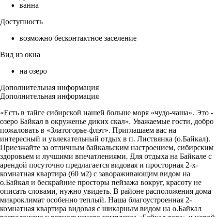
ванна
Доступность
возможно бесконтактное заселение
Вид из окна
на озеро
Дополнительная информация
Дополнительная информация
«Есть в тайге сибирской нашей больше моря «чудо-чаша». Это -
озеро Байкал в окруженье диких скал». Уважаемые гости, добро
пожаловать в «Златогорье-флэт». Приглашаем вас на
интересный и увлекательный отдых в п. Листвянка (о.Байкал).
Приезжайте за отличным байкальским настроением, сибирским
здоровьем и лучшими впечатлениями. Для отдыха на Байкале с
арендой посуточно предлагается видовая и просторная 2-х-
комнатная квартира (60 м2) с завораживающим видом на
о.Байкал и бескрайние просторы пейзажа вокруг, красоту не
описать словами, нужно увидеть. В районе расположения дома
микроклимат особенно теплый. Наша благоустроенная 2-
комнатная квартира видовая с шикарным видом на о.Байкал