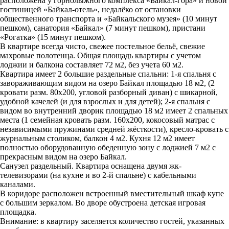
расположена у горнолыжного комплекса «Байкал-гора» и новой
гостиницей «Байкал-отель», недалёко от остановки
общественного транспорта и «Байкальского музея» (10 минут
пешком), санатория «Байкал» (7 минут пешком), пристани
«Рогатка» (15 минут пешком).
В квартире всегда чисто, свежее постельное бельё, свежие
махровые полотенца. Общая площадь квартиры с учетом
лоджии и балкона составляет 72 м2, без учета 60 м2.
Квартира имеет 2 большие раздельные спальни: 1-я спальня с
завораживающим видом на озеро Байкал площадью 18 м2, (2
кровати разм. 80х200, угловой разборный диван) с шикарной,
удобной качелей (и для взрослых и для детей); 2-я спальня с
видом во внутренний дворик площадью 18 м2 имеет 2 спальных
места (1 семейная кровать разм. 160х200, кокосовый матрас с
независимыми пружинами средней жёсткости), кресло-кровать с
журнальным столиком, балкон 4 м2. Кухня 12 м2 имеет
полностью оборудованную обеденную зону с лоджией 7 м2 с
прекрасным видом на озеро Байкал.
Санузел раздельный. Квартира оснащена двумя жк-
телевизорами (на кухне и во 2-й спальне) с кабельными
каналами.
В коридоре расположен встроенный вместительный шкаф купе
с большим зеркалом. Во дворе обустроена детская игровая
площадка.
Внимание: в квартиру заселяется количество гостей, указанных