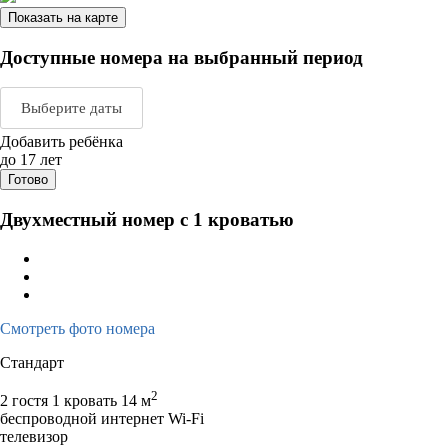
Показать на карте
Доступные номера на выбранный период
Выберите даты
Добавить ребёнка
Август 2026
Сентяб
до 17 лет
Готово
пн
вт
ср
чт
пт
сб
вс
пн
вт
ср
ч
Двухместный номер с 1 кроватью
1
2
1
2
3
3
4
5
6
7
8
9
7
8
9
1
10
11
12
13
14
15
16
14
15
16
1
Смотреть фото номера
17
18
19
20
21
22
23
21
22
23
2
Стандарт
24
25
26
27
28
29
30
28
29
30
2
2 гостя
1 кровать
14 м
31
беспроводной интернет Wi-Fi
телевизор