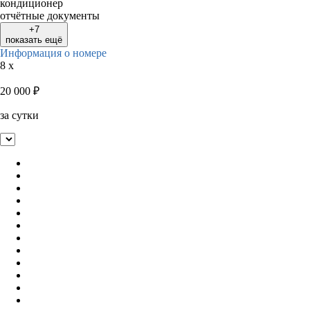
кондиционер
отчётные документы
+7
показать ещё
Информация о номере
8 x
20 000
₽
за сутки