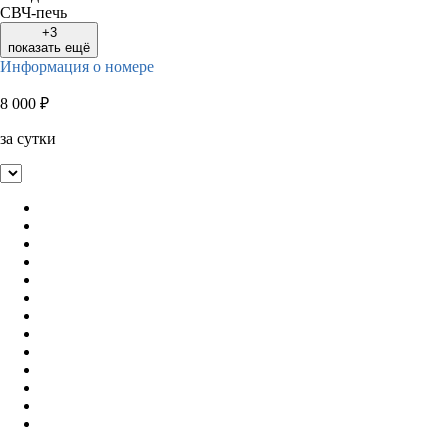
СВЧ-печь
+3
показать ещё
Информация о номере
8 000
₽
за сутки