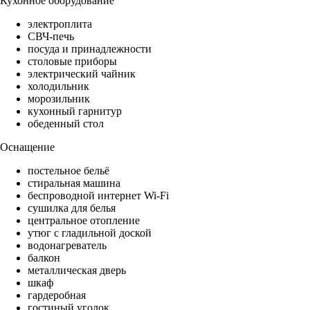
Кухонное оборудование
электроплита
СВЧ-печь
посуда и принадлежности
столовые приборы
электрический чайник
холодильник
морозильник
кухонный гарнитур
обеденный стол
Оснащение
постельное бельё
стиральная машина
беспроводной интернет Wi-Fi
сушилка для белья
центральное отопление
утюг с гладильной доской
водонагреватель
балкон
металлическая дверь
шкаф
гардеробная
гостиный уголок