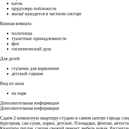
каток
пруд/озеро поблизости
жильё находится в частном секторе
Ванная комната
полотенца
туалетные принадлежности
фен
гигиенический душ
Для детей
стульчик для кормления
детский горшок
Вид из окна
на парк
Дополнительная информация
Дополнительная информация
Сдаем 2 комнатную квартиру-студию в самом центре города слюдя
бургерная, сан-суши, парки, детские. Площадки, фонтан, автост
Квартира теплая, сделан свежий ремонт, мебель новая. Рассчитан