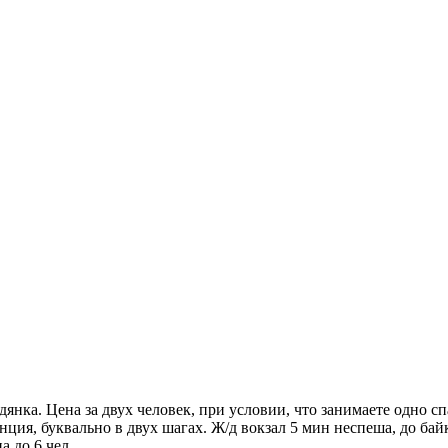
нка. Цена за двух человек, при условии, что занимаете одно сп
анция, буквально в двух шагах. Ж/д вокзал 5 мин неспеша, до б
а до 6 чел