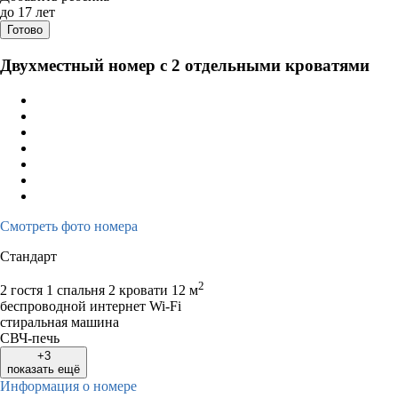
Август 2026
Сентяб
до 17 лет
Готово
пн
вт
ср
чт
пт
сб
вс
пн
вт
ср
ч
Двухместный номер с 2 отдельными кроватями
1
2
1
2
3
3
4
5
6
7
8
9
7
8
9
1
10
11
12
13
14
15
16
14
15
16
1
17
18
19
20
21
22
23
21
22
23
2
24
25
26
27
28
29
30
28
29
30
Смотреть фото номера
31
Стандарт
2
2 гостя
1 спальня 2 кровати
12 м
беспроводной интернет Wi-Fi
стиральная машина
СВЧ-печь
+3
показать ещё
Информация о номере