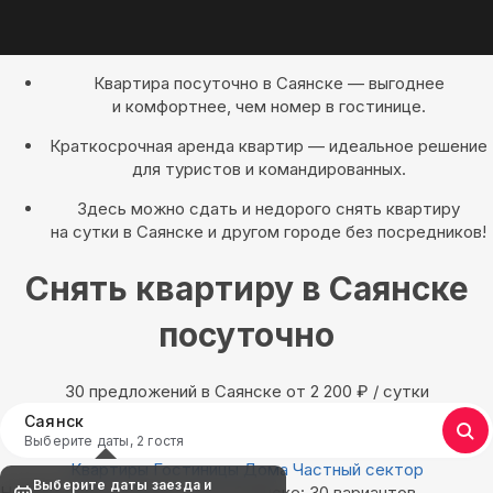
Квартира посуточно в Саянске — выгоднее
и комфортнее, чем номер в гостинице.
Краткосрочная аренда квартир — идеальное решение
для туристов и командированных.
Здесь можно сдать и недорого снять квартиру
на сутки в Саянске и другом городе без посредников!
Снять квартиру в Саянске
посуточно
30 предложений в Саянске oт 2 200
₽
/ сутки
Саянск
Выберите даты, 2 гостя
Квартиры
Гостиницы
Дома
Частный сектор
Выберите даты заезда и
Найдём, где остановиться в Саянске: 30 вариантов