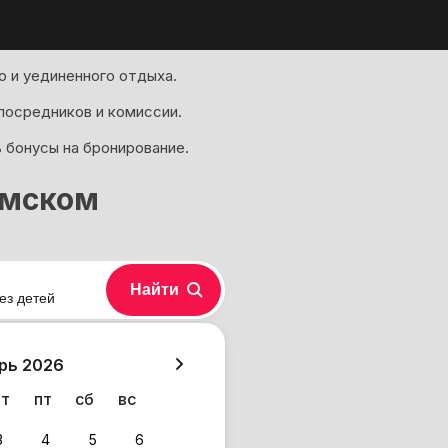
 и уединенного отдыха.
посредников и комиссии.
 бонусы на бронирование.
имском
Найти
ез детей
хазия
рь 2026
чт
пт
сб
вс
3
4
5
6