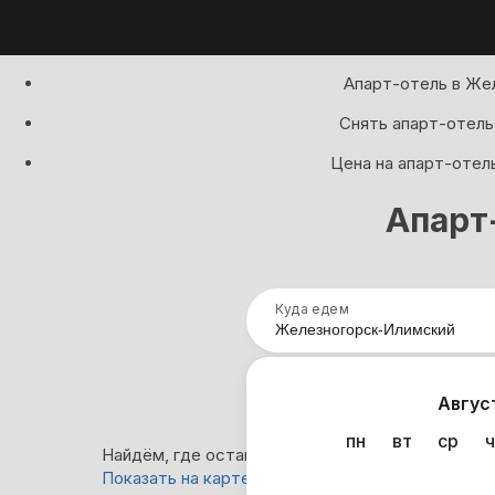
Апарт-отель в Же
Снять апарт-отель
Цена на апарт-отел
Апарт
Куда едем
Нап
Авгус
пн
вт
ср
ч
Найдём, где остановиться в Железногорске-Ил
Показать на карте