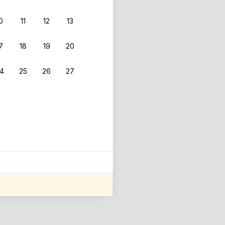
0
11
12
13
 фильтрам.
7
18
19
20
4
25
26
27