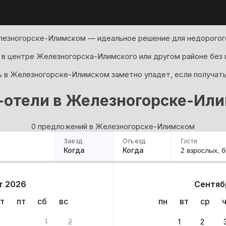
лезногорске-Илимском — идеальное решение для недорогого
 в центре Железногорска-Илимского или другом районе без 
ь в Железногорске-Илимском заметно упадет, если получать
-отели в Железногорске-Ил
0 предложений в Железногорске-Илимском
Заезд
Отъезд
Гости
Когда
Когда
2 взрослых,
б
ример
Санкт-Петербург
Москва
Сочи
Минск
Казань
Дагестан
Кисловодск
Аб
т 2026
Сентяб
Квартиры
Гостиницы
Дома
Частный сектор
т
пт
сб
вс
пн
вт
ср
имском: 0 вариантов
1
2
1
2