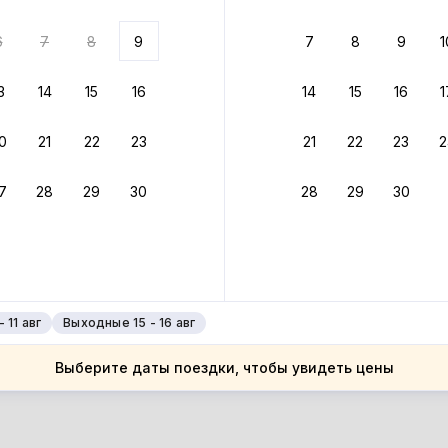
ариантов
6
7
8
9
7
8
9
1
 вариант из результатов поиска не соответствует заданным
росить фильтры
3
14
15
16
14
15
16
1
ссия
0
21
22
23
21
22
23
2
ссия
кутская область
7
28
29
30
28
29
30
кутская область
лезногорск-Илимский
лезногорск-Илимский
 11 авг
Выходные 15 - 16 авг
Выберите даты поездки, чтобы увидеть цены