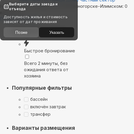
Выберите даты заезда и
Найдём, где остановиться в Железногорске-Илимском: 0
отъезда
вариантов
Доступность жилья и стоимость
Показать на карте
зависят от дат проживания
Выбирайте лучшее
Позже
Указать
Быстрое бронирование
Всего 2 минуты, без
ожидания ответа от
хозяина
Популярные фильтры
бассейн
включён завтрак
трансфер
Варианты размещения