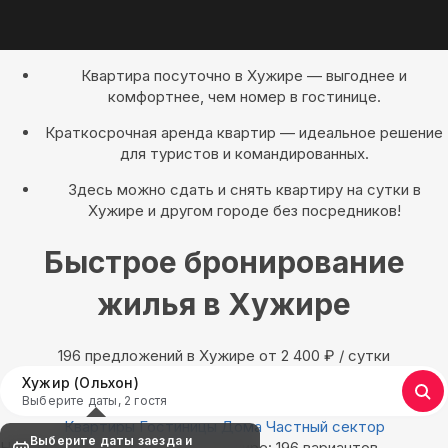
Квартира посуточно в Хужире — выгоднее и
комфортнее, чем номер в гостинице.
Краткосрочная аренда квартир — идеальное решение
для туристов и командированных.
Здесь можно сдать и снять квартиру на сутки в
Хужире и другом городе без посредников!
Быстрое бронирование
жилья в Хужире
196 предложений в Хужире oт 2 400
₽
/ сутки
Хужир (Ольхон)
Выберите даты, 2 гостя
Квартиры
Гостиницы
Дома
Частный сектор
Выберите даты заезда и
Найдём, где остановиться в Хужире: 196 вариантов