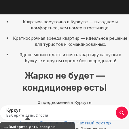
Квартира посуточно в Куркуте — выгоднее и
комфортнее, чем номер в гостинице.
Краткосрочная аренда квартир — идеальное решение
для туристов и командированных.
Здесь можно сдать и снять квартиру на сутки в
Куркуте и другом городе без посредников!
Жарко не будет —
кондиционер есть!
0 предложений в Куркуте
Куркут
Выберите даты, 2 гостя
Квартиры
Гостиницы
Дома
Частный сектор
Выберите даты заезда и
Найдём, где остановиться в Куркуте: 0 вариантов