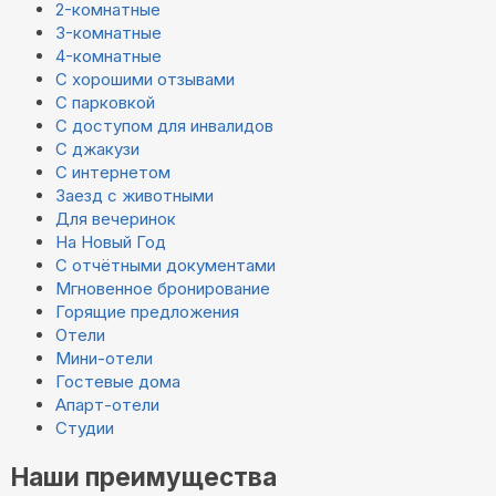
2-комнатные
3-комнатные
4-комнатные
С хорошими отзывами
С парковкой
С доступом для инвалидов
С джакузи
С интернетом
Заезд с животными
Для вечеринок
На Новый Год
С отчётными документами
Мгновенное бронирование
Горящие предложения
Отели
Мини-отели
Гостевые дома
Апарт-отели
Студии
Наши преимущества