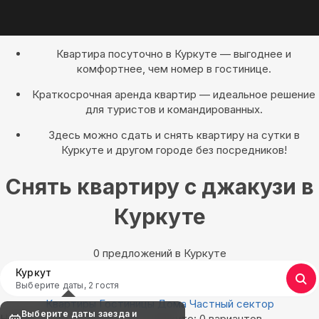
Квартира посуточно в Куркуте — выгоднее и
комфортнее, чем номер в гостинице.
Краткосрочная аренда квартир — идеальное решение
для туристов и командированных.
Здесь можно сдать и снять квартиру на сутки в
Куркуте и другом городе без посредников!
Снять квартиру с джакузи в
Куркуте
0 предложений в Куркуте
Куркут
Выберите даты, 2 гостя
Квартиры
Гостиницы
Дома
Частный сектор
Выберите даты заезда и
Найдём, где остановиться в Куркуте: 0 вариантов