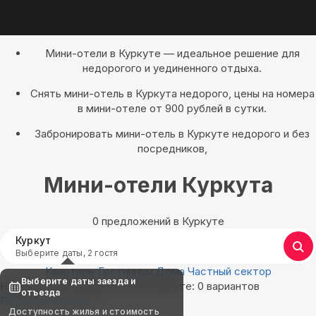
Мини-отели в Куркуте — идеальное решение для
недорогого и уединенного отдыха.
Снять мини-отель в Куркута недорого, цены на номера
в мини-отеле от 900 рублей в сутки.
Забронировать мини-отель в Куркуте недорого и без
посредников,
Мини-отели Куркута
0 предложений в Куркуте
Куркут
Выберите даты, 2 гостя
Квартиры
Гостиницы
Дома
Частный сектор
Выберите даты заезда и
Найдём, где остановиться в Куркуте: 0 вариантов
отъезда
Показать на карте
Доступность жилья и стоимость