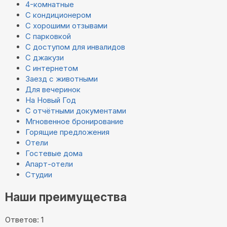
4-комнатные
С кондиционером
С хорошими отзывами
С парковкой
С доступом для инвалидов
С джакузи
С интернетом
Заезд с животными
Для вечеринок
На Новый Год
С отчётными документами
Мгновенное бронирование
Горящие предложения
Отели
Гостевые дома
Апарт-отели
Студии
Наши преимущества
Ответов: 1