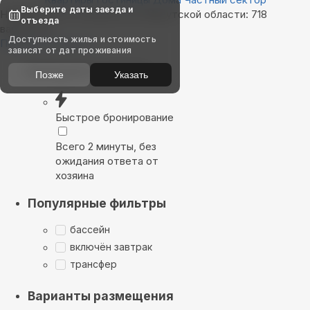
Выберите даты заезда и
Найдём, где остановиться в Иркутской области: 718
отъезда
вариантов
Доступность жилья и стоимость
Показать на карте
зависят от дат проживания
Выбирайте лучшее
Позже
Указать
Быстрое бронирование
Всего 2 минуты, без
ожидания ответа от
хозяина
Популярные фильтры
бассейн
включён завтрак
трансфер
Варианты размещения