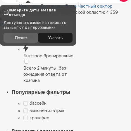
Квартиры
Гостиницы
Дома
Частный сектор
Выберите даты заезда и
Найдём, где остановиться в Иркутской области: 4 359
отъезда
вариантов
Доступность жилья и стоимость
Показать на карте
зависят от дат проживания
Выбирайте лучшее
Позже
Указать
Быстрое бронирование
Всего 2 минуты, без
ожидания ответа от
хозяина
Популярные фильтры
бассейн
включён завтрак
трансфер