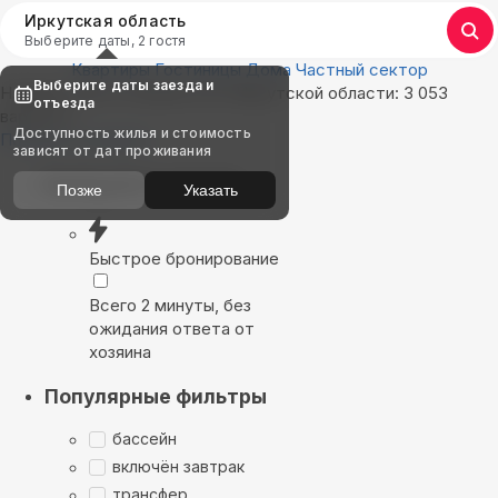
Иркутская область
Выберите даты, 2 гостя
Квартиры
Гостиницы
Дома
Частный сектор
Выберите даты заезда и
Найдём, где остановиться в Иркутской области: 3 053
отъезда
варианта
Доступность жилья и стоимость
Показать на карте
зависят от дат проживания
Выбирайте лучшее
Позже
Указать
Быстрое бронирование
Всего 2 минуты, без
ожидания ответа от
хозяина
Популярные фильтры
бассейн
включён завтрак
трансфер