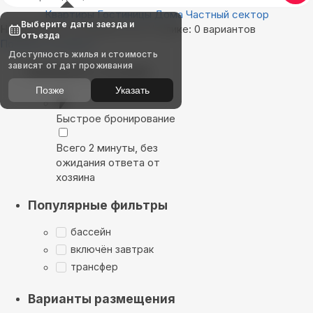
Квартиры
Гостиницы
Дома
Частный сектор
Выберите даты заезда и
Найдём, где остановиться в Утулике: 0 вариантов
отъезда
Показать на карте
Доступность жилья и стоимость
зависят от дат проживания
Выбирайте лучшее
Позже
Указать
Быстрое бронирование
Всего 2 минуты, без
ожидания ответа от
хозяина
Популярные фильтры
бассейн
включён завтрак
трансфер
Варианты размещения