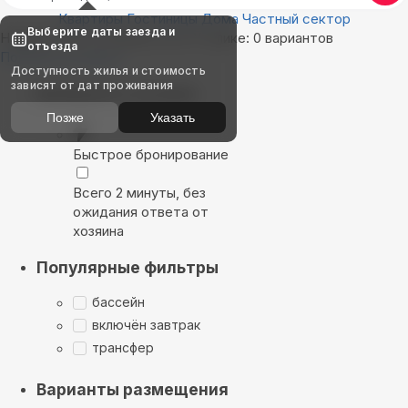
Квартиры
Гостиницы
Дома
Частный сектор
Выберите даты заезда и
Найдём, где остановиться в Утулике: 0 вариантов
отъезда
Показать на карте
Доступность жилья и стоимость
зависят от дат проживания
Выбирайте лучшее
Позже
Указать
Быстрое бронирование
Всего 2 минуты, без
ожидания ответа от
хозяина
Популярные фильтры
бассейн
включён завтрак
трансфер
Варианты размещения