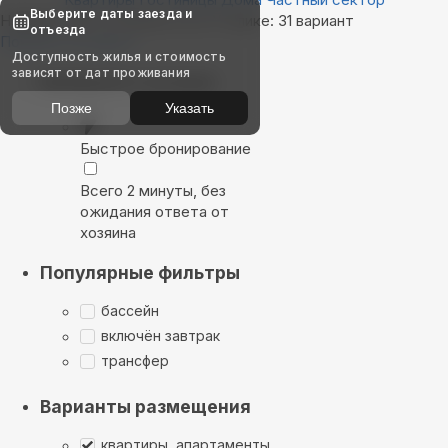
Выберите даты заезда и
Найдём, где остановиться в Утулике: 31 вариант
отъезда
Показать на карте
Доступность жилья и стоимость
зависят от дат проживания
Выбирайте лучшее
Позже
Указать
Быстрое бронирование
Всего 2 минуты, без
ожидания ответа от
хозяина
Популярные фильтры
бассейн
включён завтрак
трансфер
Варианты размещения
квартиры, апартаменты