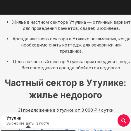
Жильё в частном секторе Утулика — отличный вариант
для проведения банкетов, свадеб и юбилеев.
Аренда частного сектора в Утулике незаменима, когда
необходимо снять коттедж для вечеринки или
праздника.
Цены на частный сектор Утулика приятно удивят, ведь
без посредников аренда обойдется недорого.
Частный сектор в Утулике:
жилье недорого
31 предложение в Утулике oт 3 000
₽
/ сутки
Утулик
Выберите даты, 2 гостя
Квартиры
Гостиницы
Дома
Частный сектор